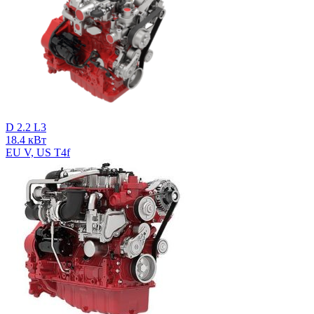
D 2.2 L3
18.4 кВт
EU V, US T4f