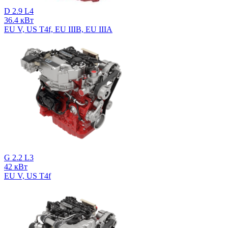
D 2.9 L4
36.4 кВт
EU V, US T4f, EU IIIB, EU IIIA
G 2.2 L3
42 кВт
EU V, US T4f