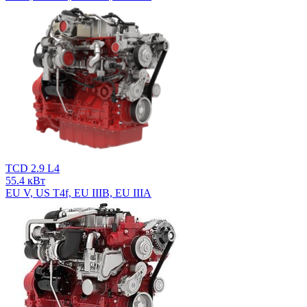
TCD 2.9 L4
55.4 кВт
EU V, US T4f, EU IIIB, EU IIIA