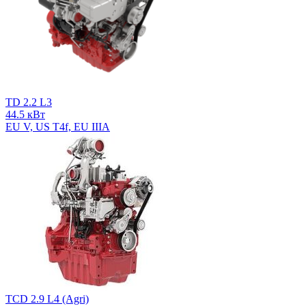
TD 2.2 L3
44.5 кВт
EU V, US T4f, EU IIIA
TCD 2.9 L4 (Agri)