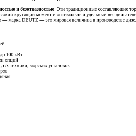
ностью и безотказностью
. Эти традиционные составляющие то
сокий крутящий момент и оптимальный удельный вес двигателе
но — марка DEUTZ — это мировая величина в производстве дизе
ей
до 100 кВт
ен опций
, с/х техники, морских установок
оров
дяная