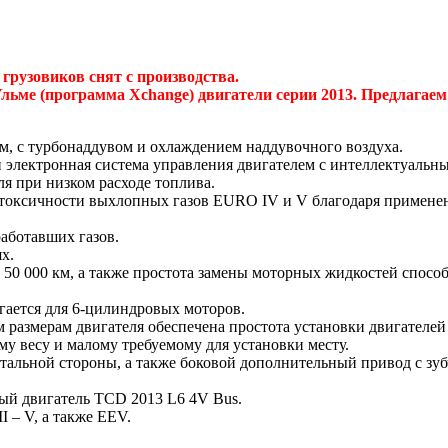
грузовиков снят с производства.
 Ульме (программа Xchange) двигатели серии 2013. Предлагае
, с турбонаддувом и охлаждением наддувочного воздуха.
лектронная система управления двигателем с интеллектуальн
я при низком расходе топлива.
я токсичности выхлопных газов EURO IV и V благодаря примене
работавших газов.
х.
 50 000 км, а также простота замены моторных жидкостей спо
ается для 6-цилиндровых моторов.
азмерам двигателя обеспечена простота установки двигателей
у весу и малому требуемому для установки месту.
альной стороны, а также боковой дополнительный привод с зуб
ый двигатель TCD 2013 L6 4V Bus.
 – V, а также EEV.