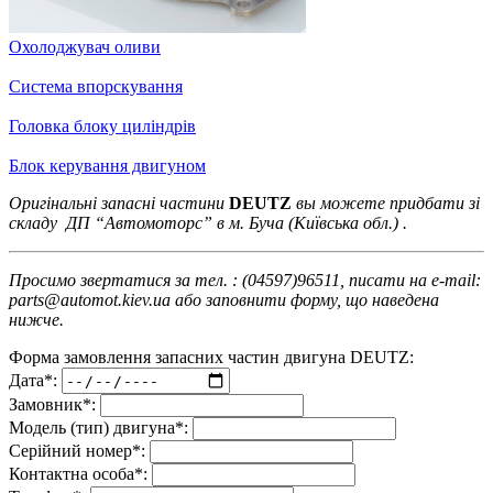
Охолоджувач оливи
Система впорскування
Головка блоку циліндрів
Блок керування двигуном
Оригінальні запасні частини
DEUTZ
вы можете придбати зі
складу ДП “Автомоторс” в м. Буча (Київська обл.) .
Просимо звертатися за тел. : (04597)96511, писати на e-mail:
parts@automot.kiev.ua або заповнити форму, що наведена
нижче.
Форма замовлення запасних частин двигуна DEUTZ:
Дата*:
Замовник*:
Модель (тип) двигуна*:
Серійний номер*:
Контактна особа*: