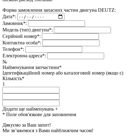
Форма замовлення запасних частин двигуна DEUTZ:
Дата*:
Замовник*:
Модель (тип) двигуна*:
Серійний номер*:
Контактна особа*:
Телефон*:
Електронна адреса*:
№
Найменування запчастини*
Ідентифікаційний номер або каталоговий номер (якщо є)
Кількість*
1
Додати ще найменувань
+
* Поле обов'язкове для заповнення
Дякуємо за Ваш запит!
Ми зв’яжемося з Вами найближчим часом!