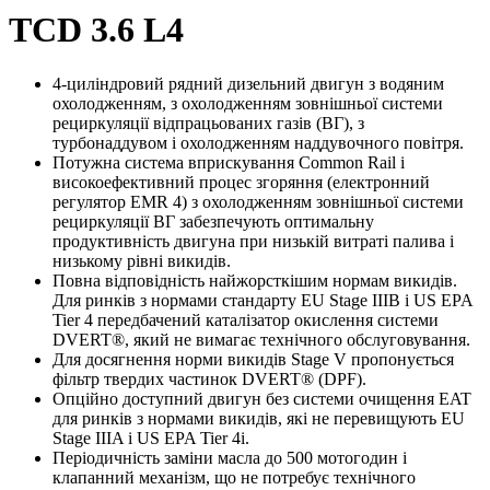
TCD 3.6 L4
4-циліндровий рядний дизельний двигун з водяним
охолодженням, з охолодженням зовнішньої системи
рециркуляції відпрацьованих газів (ВГ), з
турбонаддувом і охолодженням наддувочного повітря.
Потужна система вприскування Common Rail і
високоефективний процес згоряння (електронний
регулятор EMR 4) з охолодженням зовнішньої системи
рециркуляції ВГ забезпечують оптимальну
продуктивність двигуна при низькій витраті палива і
низькому рівні викидів.
Повна відповідність найжорсткішим нормам викидів.
Для ринків з нормами стандарту EU Stage IIIB і US EPA
Tier 4 передбачений каталізатор окислення системи
DVERT®, який не вимагає технічного обслуговування.
Для досягнення норми викидів Stage V пропонується
фільтр твердих частинок DVERT® (DPF).
Опційно доступний двигун без системи очищення EAT
для ринків з нормами викидів, які не перевищують EU
Stage IIIA і US EPA Tier 4i.
Періодичність заміни масла до 500 мотогодин і
клапанний механізм, що не потребує технічного