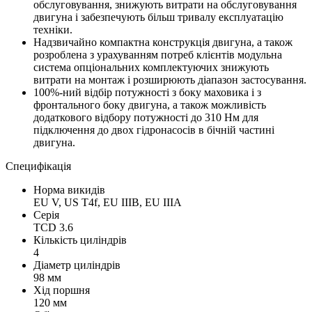
обслуговування, знижують витрати на обслуговування
двигуна і забезпечують більш тривалу експлуатацію
техніки.
Надзвичайно компактна конструкція двигуна, а також
розроблена з урахуванням потреб клієнтів модульна
система опціональних комплектуючих знижують
витрати на монтаж і розширюють діапазон застосування.
100%-ний відбір потужності з боку маховика і з
фронтального боку двигуна, а також можливість
додаткового відбору потужності до 310 Нм для
підключення до двох гідронасосів в бічній частині
двигуна.
Специфікація
Норма викидів
EU V, US T4f, EU IIIB, EU IIIA
Серія
TCD 3.6
Кількість циліндрів
4
Діаметр циліндрів
98 мм
Хід поршня
120 мм