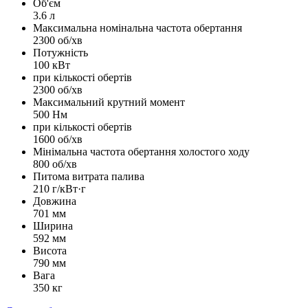
Об'єм
3.6 л
Максимальна номінальна частота обертання
2300 об/хв
Потужність
100 кВт
при кількості обертів
2300 об/хв
Максимальний крутний момент
500 Нм
при кількості обертів
1600 об/хв
Мінімальна частота обертання холостого ходу
800 об/хв
Питома витрата палива
210 г/кВт·г
Довжина
701 мм
Ширина
592 мм
Висота
790 мм
Вага
350 кг