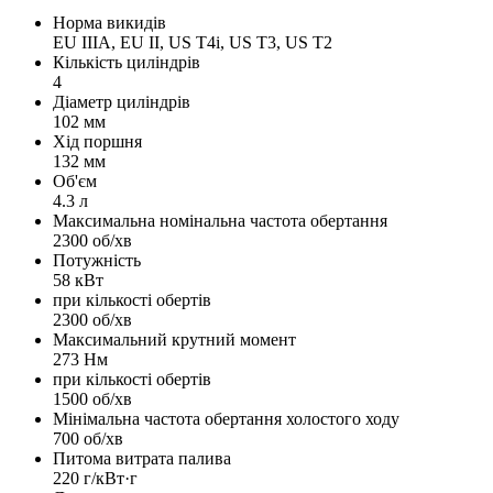
Норма викидів
EU IIIA, EU II, US T4i, US T3, US T2
Кількість циліндрів
4
Діаметр циліндрів
102 мм
Хід поршня
132 мм
Об'єм
4.3 л
Максимальна номінальна частота обертання
2300 об/хв
Потужність
58 кВт
при кількості обертів
2300 об/хв
Максимальний крутний момент
273 Нм
при кількості обертів
1500 об/хв
Мінімальна частота обертання холостого ходу
700 об/хв
Питома витрата палива
220 г/кВт·г