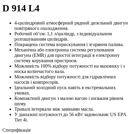
D 914 L4
4-циліндровий атмосферний рядний дизельний двигун
повітряного охолодження.
Робочий об’єм: 1,1 л/циліндр, з індивідуальним
розташуванням циліндрів.
Покращена система вприскування і згоряння палива.
Механічна або електронна система регулювання
двигуна (EMR) для простої інтеграції в електронну
систему керування пристроєм.
Можливість 100% відбору потужності на маховику і з
носка колінчастого вала.
Можливість відбору потужності для гідравлічних
насосів і компресорів.
Ідеальний холодний пуск навіть в екстремальних
умовах.
Компактний двигун з малою вагою і низьким рівнем
шуму.
Тривалі інтервали між замінами масла.
У діапазоні потужності до 56 кВт задовольняє US EPA
Tier 4i.
Специфікація