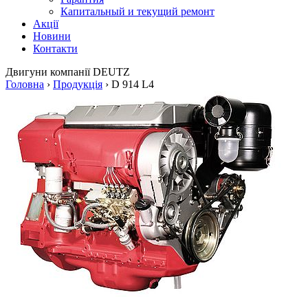
Капитальный и текущий ремонт
Акції
Новини
Контакти
Двигуни
компанії DEUTZ
Головна
›
Продукція
›
D 914 L4