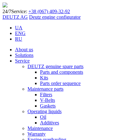
24/7
Service:
+38 (067) 409-32-92
DEUTZ AG
Deutz engine configurator
UA
ENG
RU
About us
Solutions
Service
DEUTZ genuine spare parts
Parts and components
Kits
Parts order sequence
Maintenance parts
Filters
V-Belts
Gaskets
Operating liquids
Oil
Additives
Maintenance
Warranty
Engine overhauling